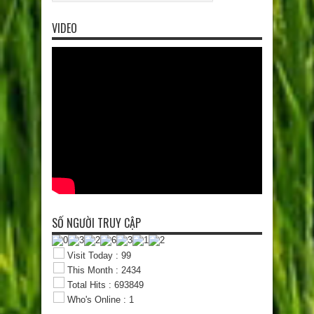
VIDEO
SỐ NGƯỜI TRUY CẬP
Visit Today : 99
This Month : 2434
Total Hits : 693849
Who's Online : 1