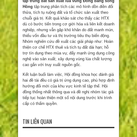
tập trung đất sản xuất lúa vùng Đồng bằng sông
Hồng
tập trung phân tích các mô hình dồn điền đổi
thửa, tích tụ ruộng đất và tổ chức sản xuất theo
chuỗi giá trị. Kết quả khảo sát cho thấy các HTX
dù có bước tiến trong cơ giới hóa và liên kết doanh
nghiệp, nhưng vẫn gặp khó khăn do đất manh mún,
thiếu vốn đầu tư và thị trường tiêu thụ biến động.
Nhóm nghiên cứu đề xuất các giải pháp như: Hoàn
thiện cơ chế HTX thuê và tích tụ đất dài hạn; hỗ
trợ tín dụng theo mùa vụ; đẩy mạnh ứng dụng công
nghệ vào sản xuất; xây dựng vùng lúa chất lượng
cao gắn với truy xuất nguồn gốc.
Kết luận buổi làm việc, Hội đồng khoa học đánh giá
hai đề tài đều có giá trị ứng dụng cao, phù hợp định
hướng đổi mới của khu vực kinh tế tập thể. Hội
đồng thống nhất thông qua và đề nghị nhóm tác giả
tiếp tục hoàn thiện một số nội dung trước khi trình
cấp có thẩm quyền.
TIN LIÊN QUAN