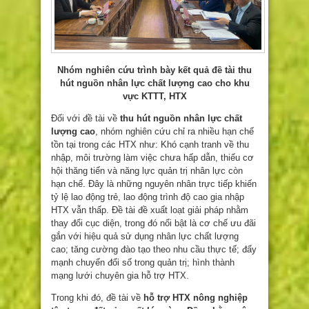
Nhóm nghiên cứu trình bày kết quả đề tài thu
hút nguồn nhân lực chất lượng cao cho khu
vực KTTT, HTX
Đối với đề tài về
thu hút nguồn nhân lực chất
lượng cao
, nhóm nghiên cứu chỉ ra nhiều hạn chế
tồn tại trong các HTX như: Khó cạnh tranh về thu
nhập, môi trường làm việc chưa hấp dẫn, thiếu cơ
hội thăng tiến và năng lực quản trị nhân lực còn
hạn chế. Đây là những nguyên nhân trực tiếp khiến
tỷ lệ lao động trẻ, lao động trình độ cao gia nhập
HTX vẫn thấp. Đề tài đề xuất loạt giải pháp nhằm
thay đổi cục diện, trong đó nổi bật là cơ chế ưu đãi
gắn với hiệu quả sử dụng nhân lực chất lượng
cao; tăng cường đào tạo theo nhu cầu thực tế; đẩy
mạnh chuyển đổi số trong quản trị; hình thành
mạng lưới chuyên gia hỗ trợ HTX.
Trong khi đó, đề tài về
hỗ trợ HTX nông nghiệp