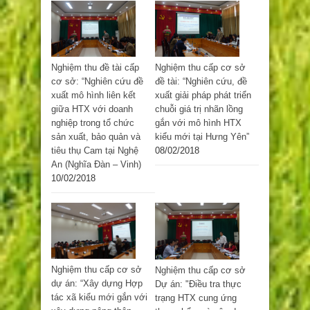
Nghiệm thu đề tài cấp
Nghiệm thu cấp cơ sở
cơ sở: “Nghiên cứu đề
đề tài: “Nghiên cứu, đề
xuất mô hình liên kết
xuất giải pháp phát triển
giữa HTX với doanh
chuỗi giá trị nhãn lồng
nghiệp trong tổ chức
gắn với mô hình HTX
sản xuất, bảo quản và
kiểu mới tại Hưng Yên”
tiêu thụ Cam tại Nghệ
08/02/2018
An (Nghĩa Đàn – Vinh)
10/02/2018
Nghiệm thu cấp cơ sở
Nghiệm thu cấp cơ sở
dự án: “Xây dựng Hợp
Dự án: "Điều tra thực
tác xã kiểu mới gắn với
trạng HTX cung ứng