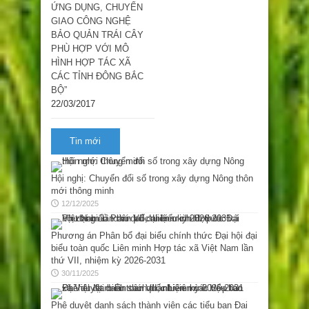
ỨNG DỤNG, CHUYỂN
GIAO CÔNG NGHỆ
BẢO QUẢN TRÁI CÂY
PHÙ HỢP VỚI MÔ
HÌNH HỢP TÁC XÃ
CÁC TỈNH ĐÔNG BẮC
BỘ”
22/03/2017
Tin mới
Hội nghị: Chuyển đổi số trong xây dựng Nông thôn
mới thông minh
12/12/2025
Phương án Phân bổ đại biểu chính thức Đại hội đại
biểu toàn quốc Liên minh Hợp tác xã Việt Nam lần
thứ VII, nhiệm kỳ 2026-2031
30/11/2025
Phê duyệt danh sách thành viên các tiểu ban Đại