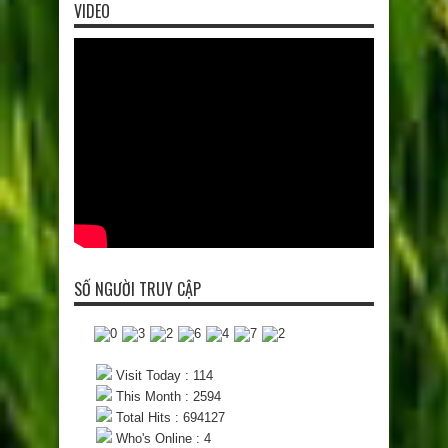
VIDEO
SỐ NGƯỜI TRUY CẬP
Visit Today : 114
This Month : 2594
Total Hits : 694127
Who's Online : 4