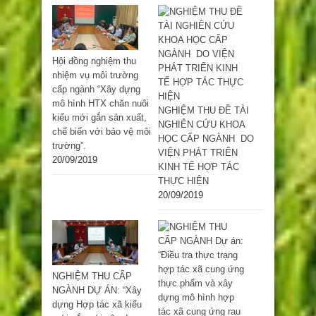
Hội đồng nghiệm thu
nhiệm vụ môi trường
cấp ngành “Xây dựng
mô hình HTX chăn nuôi
NGHIỆM THU ĐỀ TÀI
kiểu mới gắn sản xuất,
NGHIÊN CỨU KHOA
chế biến với bảo vệ môi
HỌC CẤP NGÀNH DO
trường”.
VIỆN PHÁT TRIỂN
20/09/2019
KINH TẾ HỢP TÁC
THỰC HIỆN
20/09/2019
NGHIỆM THU CẤP
NGÀNH DỰ ÁN: “Xây
dựng Hợp tác xã kiểu